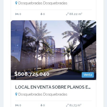
Dosquebradas Dosquebradas
0
0
88.22 m²
$608.725.040
Venta
LOCAL EN VENTA SOBRE PLANOS EN MALL, DOSQUEBRADAS  AV. FERROCARRIL
Dosquebradas Dosquebradas
0
0
81.73 m²