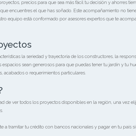
royectos, precios para que sea más fácil tu decisión y ahorres ti
que encuentres el que has soñado. Este acompañamiento no tiene 
stro equipo está conformado por asesores expertos que te acompañ
royectos
rísticas la seriedad y trayectoria de los constructores, la respon
s espacios sean generosos para que puedas tener tu jardín y tu hu
s, acabados o requerimientos particulares.
?
dad de ver todos los proyectos disponibles en la región, una vez el
s.
 a tramitar tu crédito con bancos nacionales y pagar en tu país s