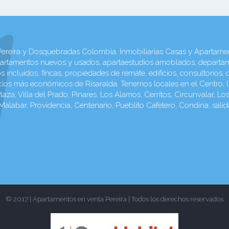
reira y Dosquebradas Colombia. Inmobiliarias Casas y Apartamentos 
artamentos nuevos y usados, apartaestudios amoblados, departam
incluidos, fincas, propiedades de remate, edificios, consultorios,
cios más económicos de Risaralda. Tenemos locales en el Centro, U
laza, Villa del Prado, Pinares, Los Alamos, Cerritos, Circunvalar, Lo
 Malabar, Providencia, Centenario, Pueblito Cafetero, Condina, sali
© 2017 | Apartamentos en venta Pereira | Todos los derechos reservados