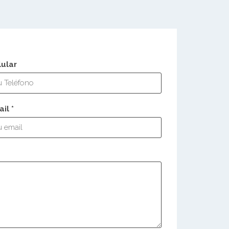
lular
il *