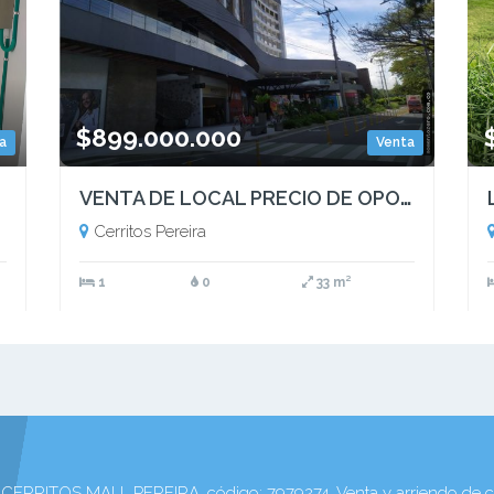
$899.000.000
a
Venta
VENTA DE LOCAL PRECIO DE OPORTUNIDAD EN CERRITOS MALL PEREIRA
Cerritos Pereira
1
0
33 m²
TOS MALL PEREIRA, código: 7979274. Venta y arriendo de cas