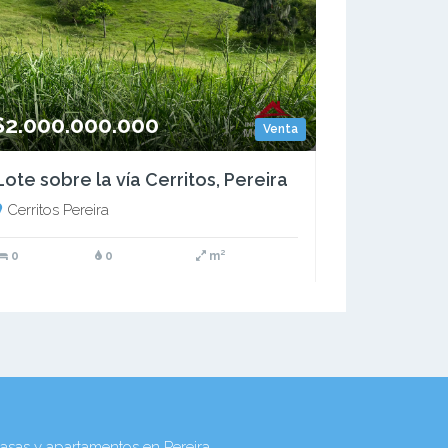
$2.000.000.000
Venta
Lote sobre la vía Cerritos, Pereira
Cerritos Pereira
0
0
m²
as y apartamentos en Pereira