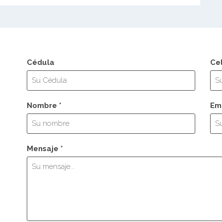
Cédula
Ce
Nombre *
Ema
Mensaje *