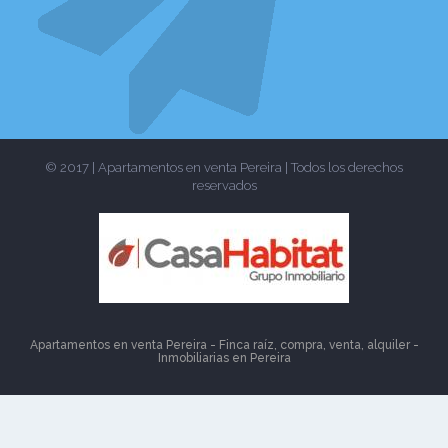
© 2017 | Apartamentos en venta Pereira | Todos los derechos
reservados
Apartamentos en venta Pereira - Finca raíz, compra, venta, alquiler -
Inmobiliarias en
Pereira