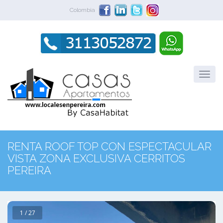
Colombia
RENTA ROOF TOP CON ESPECTACULAR
VISTA ZONA EXCLUSIVA CERRITOS
PEREIRA
1 / 27