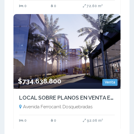
0
0
72.60 m²
$734.638.800
Venta
LOCAL SOBRE PLANOS EN VENTA EN MALL UBICADO EN DOSQUEBRADAS RISARALDA
Avenida Ferrocarril Dosquebradas
0
0
92.06 m²