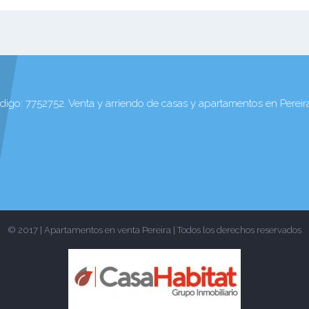
digo: 7752752. Venta y arriendo de casas y apartamentos en Pereir
© 2017 | Apartamentos en venta Pereira | Todos los derechos reservados