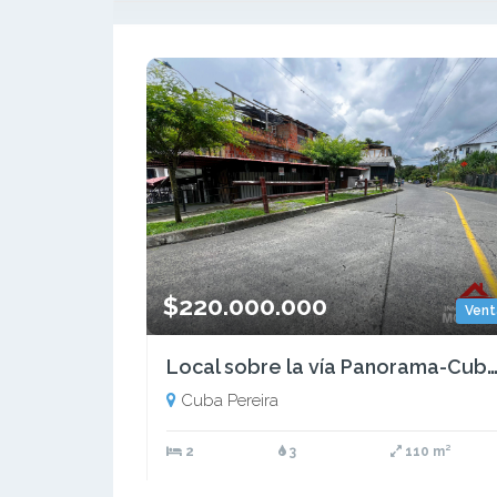
$220.000.000
Vent
Local sobre la vía Panorama-Cuba a Villa 
Cuba Pereira
2
3
110 m²