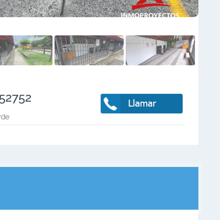
752752
rde