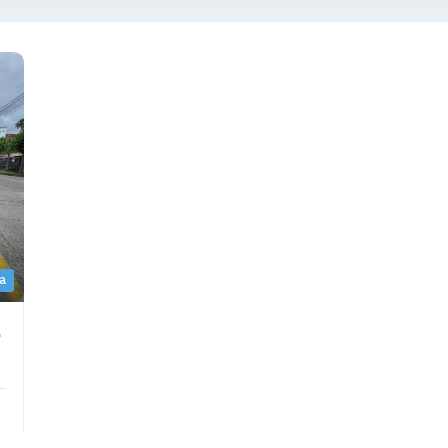
a
Verde